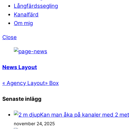
Långfärdssegling
Kanalfärd
Om mig
Close
News Layout
«
Agency Layout
»
Box
Senaste inlägg
Kan man åka på kanaler med 2 me
november 24, 2025