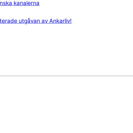
anska kanalerna
erade utgåvan av Ankarliv!