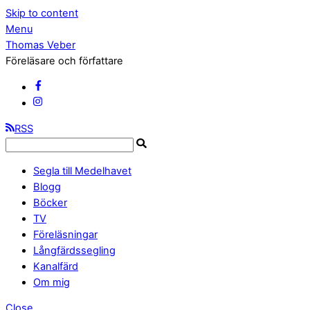
Skip to content
Menu
Thomas Veber
Föreläsare och författare
RSS
Segla till Medelhavet
Blogg
Böcker
TV
Föreläsningar
Långfärdssegling
Kanalfärd
Om mig
Close