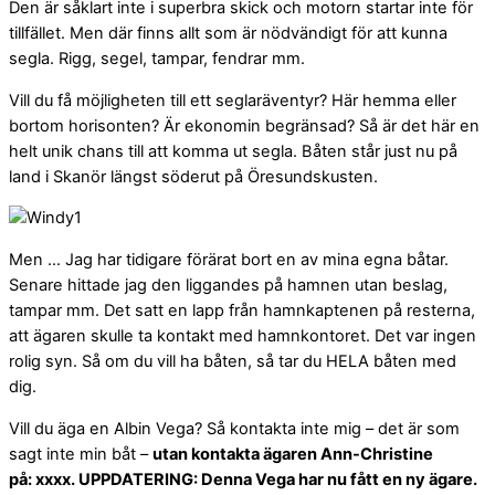
Den är såklart inte i superbra skick och motorn startar inte för
tillfället. Men där finns allt som är nödvändigt för att kunna
segla. Rigg, segel, tampar, fendrar mm.
Vill du få möjligheten till ett seglaräventyr? Här hemma eller
bortom horisonten? Är ekonomin begränsad? Så är det här en
helt unik chans till att komma ut segla. Båten står just nu på
land i Skanör längst söderut på Öresundskusten.
Men … Jag har tidigare förärat bort en av mina egna båtar.
Senare hittade jag den liggandes på hamnen utan beslag,
tampar mm. Det satt en lapp från hamnkaptenen på resterna,
att ägaren skulle ta kontakt med hamnkontoret. Det var ingen
rolig syn. Så om du vill ha båten, så tar du HELA båten med
dig.
Vill du äga en Albin Vega? Så kontakta inte mig – det är som
sagt inte min båt –
utan kontakta ägaren Ann-Christine
på: xxxx. UPPDATERING: Denna Vega har nu fått en ny ägare.