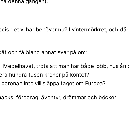
rdna denna gången).
recis det vi har behöver nu? I vintermörkret, och dä
 båt och få bland annat svar på om:
ll Medelhavet, trots att man har både jobb, huslån 
lera hundra tusen kronor på kontot?
r coronan inte vill släppa taget om Europa?
snacks, föredrag, äventyr, drömmar och böcker.