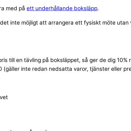
ara med på
ett underhållande boksläpp
.
et inte möjligt att arrangera ett fysiskt möte utan v
 pris till en tävling på boksläppet, så ger de dig 1
äller inte redan nedsatta varor, tjänster eller pr
vet