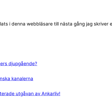
ts i denna webbläsare till nästa gång jag skriver
ters djupgående?
anska kanalerna
erade utgåvan av Ankarliv!