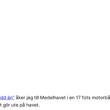
ödd än”
åker jag till Medelhavet i en 17 fots motorbåt
t gör ute på havet.