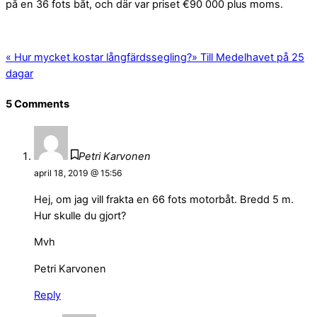
på en 36 fots båt, och där var priset €90 000 plus moms.
«
Hur mycket kostar långfärdssegling?
»
Till Medelhavet på 25
dagar
5 Comments
Petri Karvonen
april 18, 2019 @ 15:56
Hej, om jag vill frakta en 66 fots motorbåt. Bredd 5 m.
Hur skulle du gjort?
Mvh
Petri Karvonen
Reply