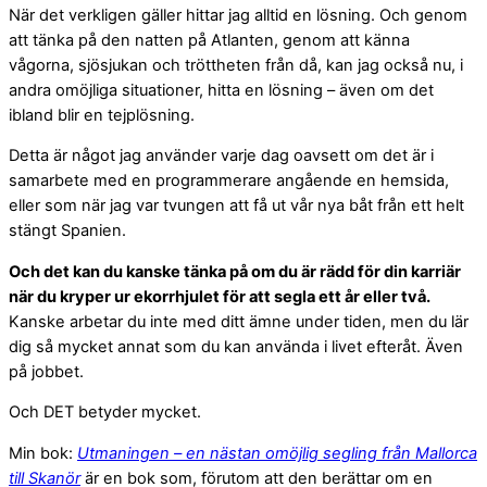
När det verkligen gäller hittar jag alltid en lösning. Och genom
att tänka på den natten på Atlanten, genom att känna
vågorna, sjösjukan och tröttheten från då, kan jag också nu, i
andra omöjliga situationer, hitta en lösning – även om det
ibland blir en tejplösning.
Detta är något jag använder varje dag oavsett om det är i
samarbete med en programmerare angående en hemsida,
eller som när jag var tvungen att få ut vår nya båt från ett helt
stängt Spanien.
Och det kan du kanske tänka på om du är rädd för din karriär
när du kryper ur ekorrhjulet för att segla ett år eller två.
Kanske arbetar du inte med ditt ämne under tiden, men du lär
dig så mycket annat som du kan använda i livet efteråt. Även
på jobbet.
Och DET betyder mycket.
Min bok:
Utmaningen – en nästan omöjlig segling från Mallorca
till Skanör
är en bok som, förutom att den berättar om en